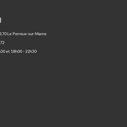
I
94170 Le Perreux-sur-Marne
 72
h30 et 18h00 - 22h30