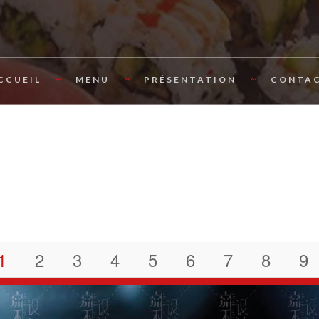
CCUEIL
MENU
PRÉSENTATION
CONTA
1
2
3
4
5
6
7
8
9