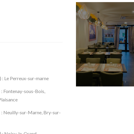
 ) : Le Perreux-sur-marne
) : Fontenay-sous-Bois,
Plaisance
) : Neuilly-sur-Marne, Bry-sur-
é) : Noisy-le-Grand,